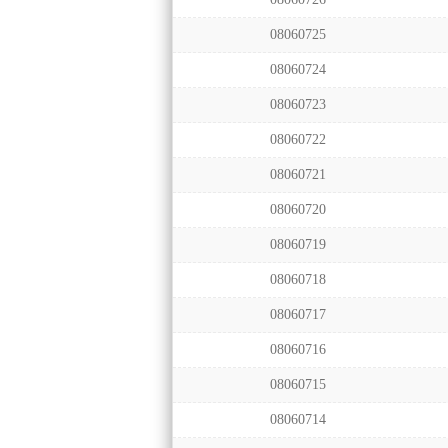
08060725
08060724
08060723
08060722
08060721
08060720
08060719
08060718
08060717
08060716
08060715
08060714