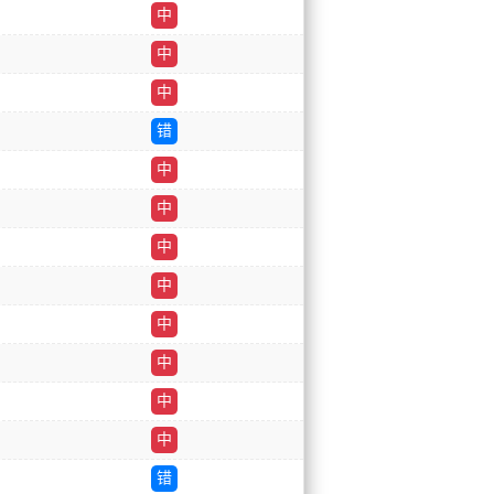
中
中
中
错
中
中
中
中
中
中
中
中
错