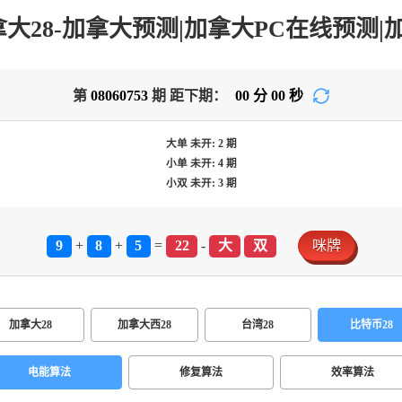
第
08060753
期 距下期：
00
分
00
秒
大单
未开:
2
期
小单
未开:
4
期
小双
未开:
3
期
9
+
8
+
5
=
22
-
大
双
咪牌
加拿大28
加拿大西28
台湾28
比特币28
电能算法
修复算法
效率算法