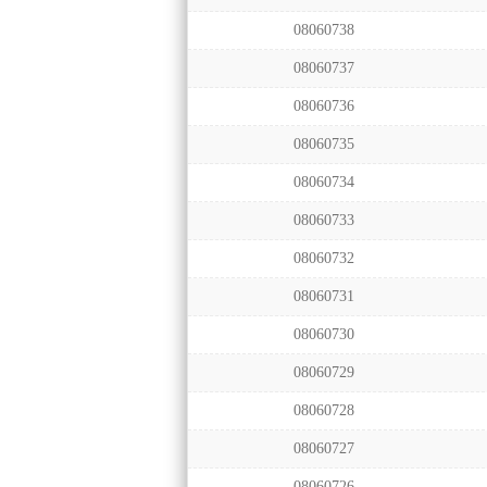
08060738
08060737
08060736
08060735
08060734
08060733
08060732
08060731
08060730
08060729
08060728
08060727
08060726