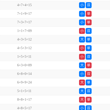
4+7+4=15
小
双
7+1+9=17
小
单
7+3+7=17
小
单
1+1+7=09
小
双
4+3+5=12
大
单
4+5+3=12
小
单
1+5+5=11
小
双
6+3+0=09
大
单
6+8+0=14
小
双
6+9+9=24
大
单
5+1+5=11
大
双
8+8+1=17
大
单
4+8+5=17
小
双