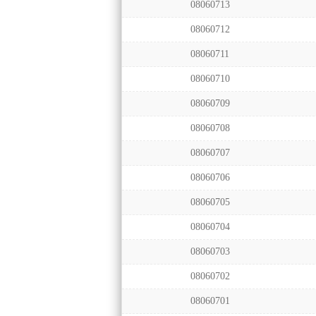
08060713
08060712
08060711
08060710
08060709
08060708
08060707
08060706
08060705
08060704
08060703
08060702
08060701