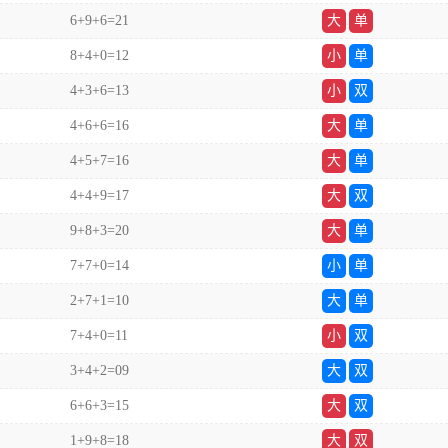
6+9+6=21
大
单
8+4+0=12
小
单
4+3+6=13
小
双
4+6+6=16
大
单
4+5+7=16
大
单
4+4+9=17
大
双
9+8+3=20
大
单
7+7+0=14
小
单
2+7+1=10
大
单
7+4+0=11
小
双
3+4+2=09
大
双
6+6+3=15
大
双
1+9+8=18
大
双