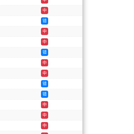
中
错
中
中
错
中
中
错
错
中
中
中