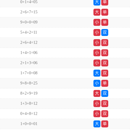
0+1+4=05
大
单
2+6+7=15
大
单
9+0+0=09
小
单
5+4+2=11
小
双
2+6+4=12
小
双
1+4+1=06
小
双
2+1+3=06
小
双
1+7+0=08
大
双
9+8+8=25
小
单
8+2+9=19
大
双
1+3+8=12
小
双
0+4+8=12
小
双
1+0+0=01
大
单