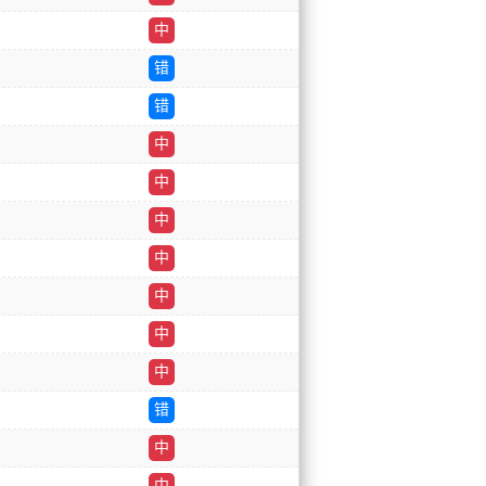
中
错
错
中
中
中
中
中
中
中
错
中
中