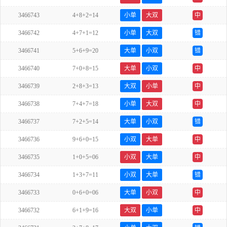
3466743
4+8+2=14
小单
大双
中
3466742
4+7+1=12
小单
大双
错
3466741
5+6+9=20
大单
小双
错
3466740
7+0+8=15
大单
小双
中
3466739
2+8+3=13
大双
小单
中
3466738
7+4+7=18
小单
大双
中
3466737
7+2+5=14
大单
小双
错
3466736
9+6+0=15
小双
大单
中
3466735
1+0+5=06
小双
大单
中
3466734
1+3+7=11
小双
大单
错
3466733
0+6+0=06
大单
小双
中
3466732
6+1+9=16
大双
小单
中