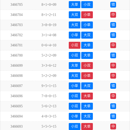
3466705
8+1+0=09
大单
小双
错
3466704
8+1+2=11
大双
小单
中
3466703
3+8+8=19
大双
小单
错
3466702
3+1+4=08
小单
大双
错
3466701
0+6+4=10
小双
大单
中
3466700
5+2+2=09
小双
大单
错
3466699
3+3+6=12
大单
小双
中
3466698
5+2+2=09
大双
小单
中
3466697
9+5+1=15
小单
大双
错
3466696
7+8+0=15
小双
大单
中
3466695
5+6+2=13
小双
大单
错
3466694
4+8+3=15
小单
大双
错
3466693
5+5+5=15
小双
大单
中