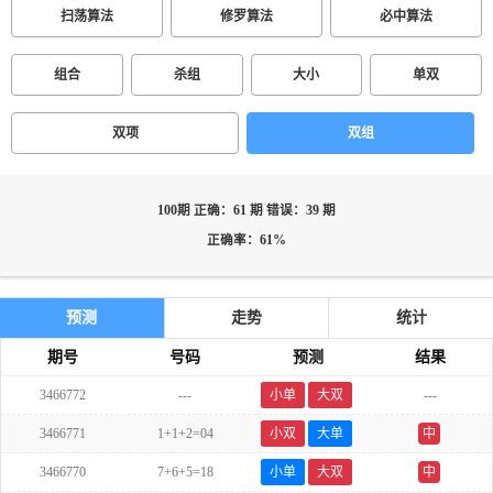
扫荡算法
修罗算法
必中算法
组合
杀组
大小
单双
双项
双组
100期 正确：61 期 错误：39 期
正确率：61%
预测
走势
统计
期号
号码
预测
结果
3466772
---
小单
大双
---
3466771
1+1+2=04
小双
大单
中
3466770
7+6+5=18
小单
大双
中