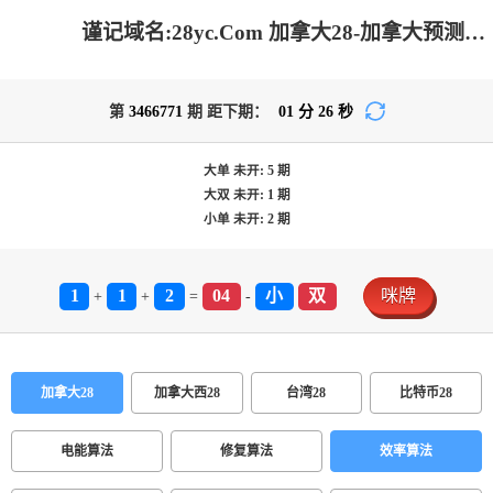
谨记域名:28yc.Com 加拿大28-加拿大预测|加拿大PC在线预测|加拿大PC结果查询|28在线预测咪牌查询_专注研究_加拿大PC组合_官方!
第
3466771
期 距下期：
01
分
26
秒
大单
未开:
5
期
大双
未开:
1
期
小单
未开:
2
期
1
1
2
04
小
双
咪牌
+
+
=
-
加拿大28
加拿大西28
台湾28
比特币28
电能算法
修复算法
效率算法