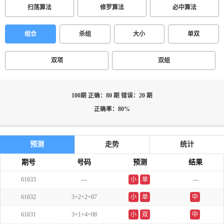
扫荡算法
修罗算法
必中算法
组合
杀组
大小
单双
双项
双组
100期 正确：80 期 错误：20 期
正确率：80%
预测
走势
统计
期号
号码
预测
结果
61633
---
小
单
---
61632
3+2+2=07
小
单
中
61631
3+1+4=08
小
双
中