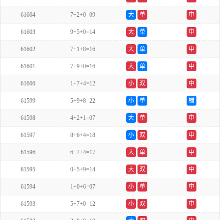
61604
7+2+0=09
大
单
中
61603
9+5+0=14
大
单
中
61602
7+1+8=16
大
单
中
61601
7+9+0=16
大
单
中
61600
1+7+4=12
小
双
中
61599
5+9+8=22
小
单
错
61598
4+2+1=07
大
单
中
61597
8+6+4=18
小
双
中
61596
6+7+4=17
大
单
中
61595
0+5+9=14
大
双
中
61594
1+0+6=07
小
单
中
61593
5+7+0=12
小
双
中