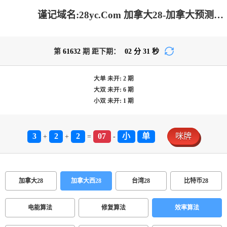
谨记域名:28yc.Com 加拿大28-加拿大预测|加拿大PC在线预测|加拿大PC结果查询|28在线预测咪牌查询_专注研究_加拿大PC组合_官方!
第
61632
期 距下期：
02
分
31
秒
大单
未开:
2
期
大双
未开:
6
期
小双
未开:
1
期
3
2
2
07
小
单
咪牌
+
+
=
-
加拿大28
加拿大西28
台湾28
比特币28
电能算法
修复算法
效率算法