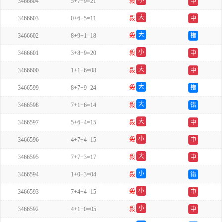
小
3466604
5+7+9=21
殺
中
单
大
3466603
0+6+5=11
殺
中
单
大
3466602
8+9+1=18
殺
错
双
小
3466601
3+8+9=20
殺
中
双
大
3466600
1+1+6=08
殺
中
单
大
3466599
8+7+9=24
殺
错
双
大
3466598
7+1+6=14
殺
错
双
大
3466597
5+6+4=15
殺
中
双
小
3466596
4+7+4=15
殺
中
双
大
3466595
7+7+3=17
殺
中
双
小
3466594
1+0+3=04
殺
错
双
小
3466593
7+4+4=15
殺
中
单
小
3466592
4+1+0=05
殺
中
双