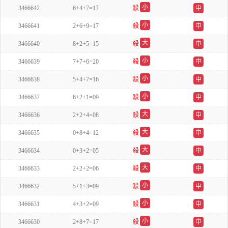
小
3466642
6+4+7=17
殺
中
双
小
3466641
2+6+9=17
殺
中
单
大
3466640
8+2+5=15
殺
中
双
小
3466639
7+7+6=20
殺
中
双
小
3466638
5+4+7=16
殺
中
单
小
3466637
6+2+1=09
殺
中
双
大
3466636
2+2+4=08
殺
中
单
大
3466635
0+8+4=12
殺
中
双
大
3466634
0+3+2=05
殺
中
双
大
3466633
2+2+2=06
殺
中
单
小
3466632
5+1+3=09
殺
中
双
小
3466631
4+3+2=09
殺
中
双
小
3466630
2+8+7=17
殺
中