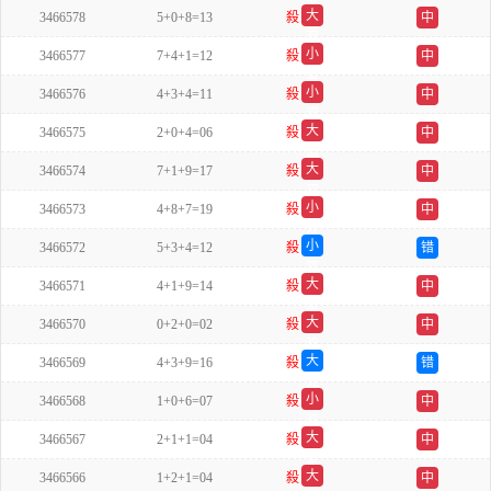
大
3466578
5+0+8=13
殺
中
双
小
3466577
7+4+1=12
殺
中
单
小
3466576
4+3+4=11
殺
中
双
大
3466575
2+0+4=06
殺
中
单
大
3466574
7+1+9=17
殺
中
双
小
3466573
4+8+7=19
殺
中
双
小
3466572
5+3+4=12
殺
错
双
大
3466571
4+1+9=14
殺
中
单
大
3466570
0+2+0=02
殺
中
双
大
3466569
4+3+9=16
殺
错
双
小
3466568
1+0+6=07
殺
中
双
大
3466567
2+1+1=04
殺
中
单
大
3466566
1+2+1=04
殺
中