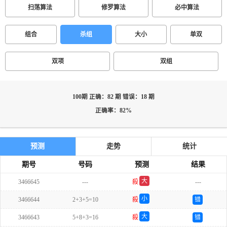
扫荡算法
修罗算法
必中算法
组合
杀组
大小
单双
双项
双组
100期 正确：82 期 错误：18 期
正确率：82%
预测
走势
统计
期号
号码
预测
结果
大
3466645
---
殺
---
双
小
3466644
2+3+5=10
殺
错
双
大
3466643
5+8+3=16
殺
错
双