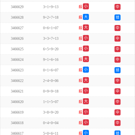
单
小
3466629
3+1+9=13
殺
中
双
大
3466628
9+2+7=18
殺
错
双
大
3466627
0+6+1=07
殺
中
双
小
3466626
3+3+7=13
殺
中
双
小
3466625
6+5+9=20
殺
中
双
大
3466624
9+1+6=16
殺
中
单
小
3466623
0+1+6=07
殺
错
单
大
3466622
2+4+0=06
殺
中
单
小
3466621
0+9+9=18
殺
中
双
大
3466620
1+1+5=07
殺
中
双
小
3466619
3+8+9=20
殺
中
双
小
3466618
0+4+0=04
殺
中
单
小
3466617
5+0+6=11
殺
错