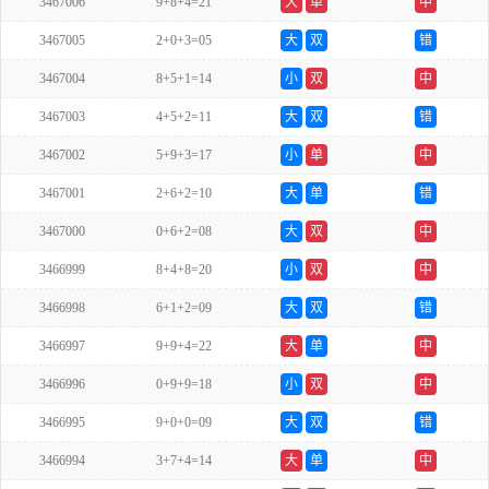
3467006
9+8+4=21
大
单
中
3467005
2+0+3=05
大
双
错
3467004
8+5+1=14
小
双
中
3467003
4+5+2=11
大
双
错
3467002
5+9+3=17
小
单
中
3467001
2+6+2=10
大
单
错
3467000
0+6+2=08
大
双
中
3466999
8+4+8=20
小
双
中
3466998
6+1+2=09
大
双
错
3466997
9+9+4=22
大
单
中
3466996
0+9+9=18
小
双
中
3466995
9+0+0=09
大
双
错
3466994
3+7+4=14
大
单
中