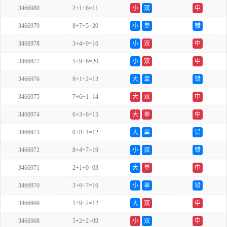
3466980
2+1+8=11
小
双
中
3466979
8+7+5=20
小
单
错
3466978
3+4+9=16
小
双
中
3466977
5+9+6=20
小
双
中
3466976
9+1+2=12
大
单
错
3466975
7+6+1=14
大
双
中
3466974
6+3+6=15
大
单
中
3466973
0+8+4=12
大
单
错
3466972
8+4+7=19
小
双
错
3466971
2+1+0=03
大
单
中
3466970
3+6+7=16
小
单
错
3466969
1+9+2=12
大
双
中
3466968
5+2+2=09
小
双
中