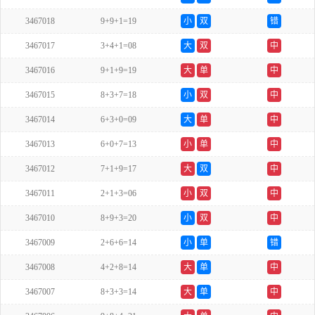
3467018
9+9+1=19
小
双
错
3467017
3+4+1=08
大
双
中
3467016
9+1+9=19
大
单
中
3467015
8+3+7=18
小
双
中
3467014
6+3+0=09
大
单
中
3467013
6+0+7=13
小
单
中
3467012
7+1+9=17
大
双
中
3467011
2+1+3=06
小
双
中
3467010
8+9+3=20
小
双
中
3467009
2+6+6=14
小
单
错
3467008
4+2+8=14
大
单
中
3467007
8+3+3=14
大
单
中