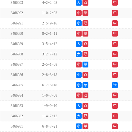
3466993
4+2+2=08
大
双
中
3466992
1+0+2=03
小
单
中
3466991
2+5+9=16
小
双
中
3466990
8+2+1=11
小
单
中
3466989
3+5+4=12
大
双
中
3466988
3+2+7=12
大
双
中
3466987
2+5+1=08
小
单
中
3466986
2+8+8=18
小
双
中
3466985
6+7+5=18
小
单
错
3466984
1+0+7=08
小
双
中
3466983
1+9+0=10
大
双
中
3466982
1+4+7=12
大
双
中
3466981
6+8+7=21
小
单
中