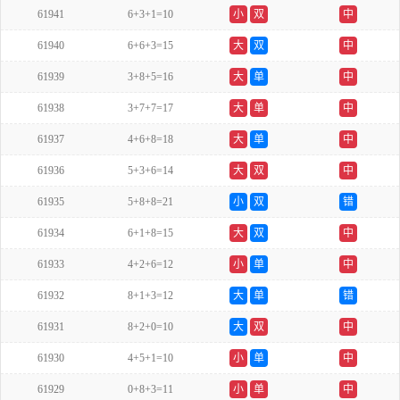
61941
6+3+1=10
小
双
中
61940
6+6+3=15
大
双
中
61939
3+8+5=16
大
单
中
61938
3+7+7=17
大
单
中
61937
4+6+8=18
大
单
中
61936
5+3+6=14
大
双
中
61935
5+8+8=21
小
双
错
61934
6+1+8=15
大
双
中
61933
4+2+6=12
小
单
中
61932
8+1+3=12
大
单
错
61931
8+2+0=10
大
双
中
61930
4+5+1=10
小
单
中
61929
0+8+3=11
小
单
中