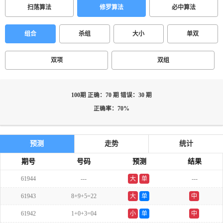
扫荡算法
修罗算法
必中算法
组合
杀组
大小
单双
双项
双组
100期 正确：70 期 错误：30 期
正确率：70%
预测
走势
统计
期号
号码
预测
结果
61944
---
大
单
---
61943
8+9+5=22
大
单
中
61942
1+0+3=04
小
单
中