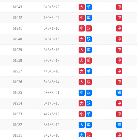
61943
8+9+5=22
大
单
中
61942
1+0+3=04
小
单
中
61941
6+3+1=10
小
双
中
61940
6+6+3=15
大
双
中
61939
3+8+5=16
大
单
中
61938
3+7+7=17
大
单
中
61937
4+6+8=18
大
单
中
61936
5+3+6=14
大
双
中
61935
5+8+8=21
小
双
错
61934
6+1+8=15
大
双
中
61933
4+2+6=12
小
单
中
61932
8+1+3=12
大
单
错
61931
8+2+0=10
大
双
中