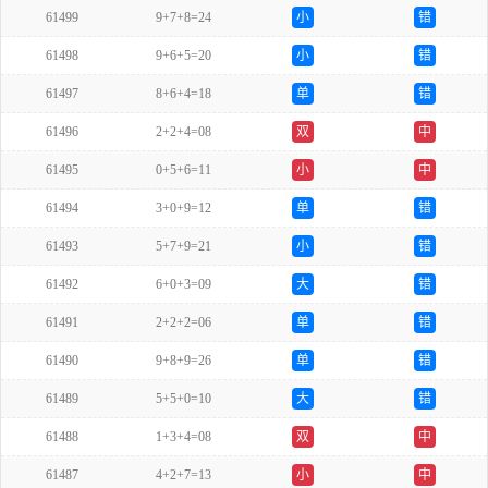
61499
9+7+8=24
小
错
61498
9+6+5=20
小
错
61497
8+6+4=18
单
错
61496
2+2+4=08
双
中
61495
0+5+6=11
小
中
61494
3+0+9=12
单
错
61493
5+7+9=21
小
错
61492
6+0+3=09
大
错
61491
2+2+2=06
单
错
61490
9+8+9=26
单
错
61489
5+5+0=10
大
错
61488
1+3+4=08
双
中
61487
4+2+7=13
小
中