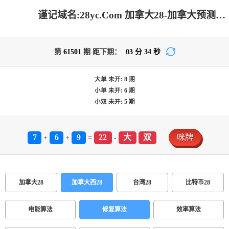
谨记域名:28yc.Com 加拿大28-加拿大预测|加拿大PC在线预测|加拿大PC结果查询|28在线预测咪牌查询_专注研究_加拿大PC组合_官方!
第
61501
期 距下期：
03
分
34
秒
大单
未开:
8
期
小单
未开:
6
期
小双
未开:
5
期
7
6
9
22
大
双
咪牌
+
+
=
-
加拿大28
加拿大西28
台湾28
比特币28
电能算法
修复算法
效率算法