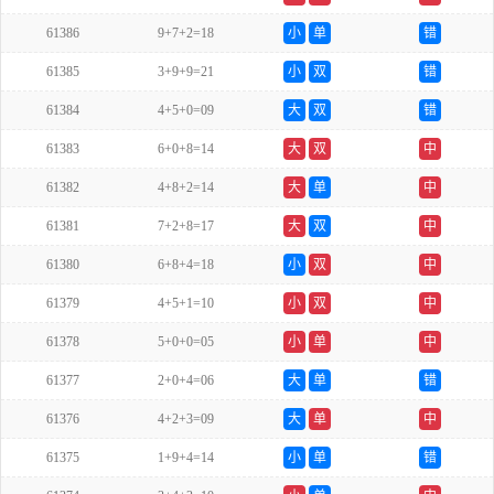
61386
9+7+2=18
小
单
错
61385
3+9+9=21
小
双
错
61384
4+5+0=09
大
双
错
61383
6+0+8=14
大
双
中
61382
4+8+2=14
大
单
中
61381
7+2+8=17
大
双
中
61380
6+8+4=18
小
双
中
61379
4+5+1=10
小
双
中
61378
5+0+0=05
小
单
中
61377
2+0+4=06
大
单
错
61376
4+2+3=09
大
单
中
61375
1+9+4=14
小
单
错