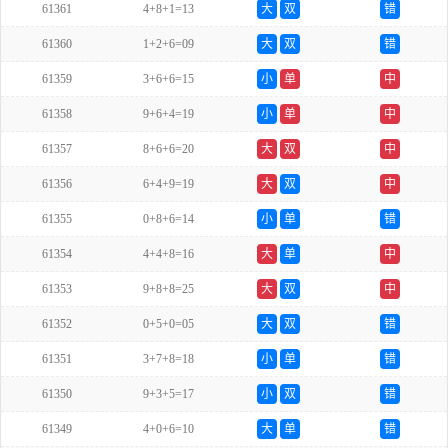
61361
4+8+1=13
大
双
错
61360
1+2+6=09
大
双
错
61359
3+6+6=15
小
单
中
61358
9+6+4=19
小
单
中
61357
8+6+6=20
大
双
中
61356
6+4+9=19
大
双
中
61355
0+8+6=14
小
单
错
61354
4+4+8=16
大
单
中
61353
9+8+8=25
大
双
中
61352
0+5+0=05
大
双
错
61351
3+7+8=18
小
单
错
61350
9+3+5=17
小
双
错
61349
4+0+6=10
大
单
错