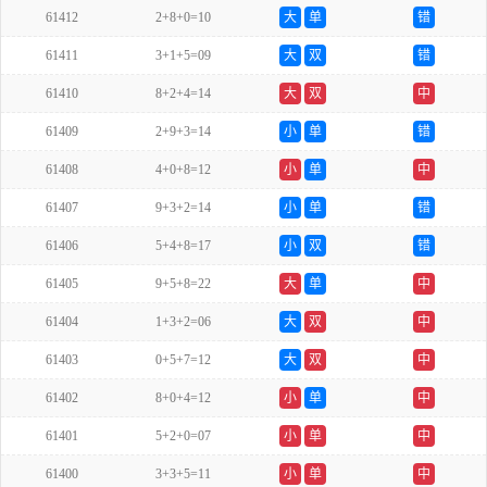
61412
2+8+0=10
大
单
错
61411
3+1+5=09
大
双
错
61410
8+2+4=14
大
双
中
61409
2+9+3=14
小
单
错
61408
4+0+8=12
小
单
中
61407
9+3+2=14
小
单
错
61406
5+4+8=17
小
双
错
61405
9+5+8=22
大
单
中
61404
1+3+2=06
大
双
中
61403
0+5+7=12
大
双
中
61402
8+0+4=12
小
单
中
61401
5+2+0=07
小
单
中
61400
3+3+5=11
小
单
中