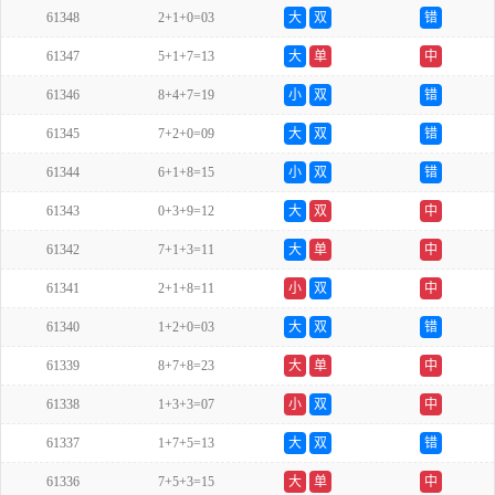
61348
2+1+0=03
大
双
错
61347
5+1+7=13
大
单
中
61346
8+4+7=19
小
双
错
61345
7+2+0=09
大
双
错
61344
6+1+8=15
小
双
错
61343
0+3+9=12
大
双
中
61342
7+1+3=11
大
单
中
61341
2+1+8=11
小
双
中
61340
1+2+0=03
大
双
错
61339
8+7+8=23
大
单
中
61338
1+3+3=07
小
双
中
61337
1+7+5=13
大
双
错
61336
7+5+3=15
大
单
中