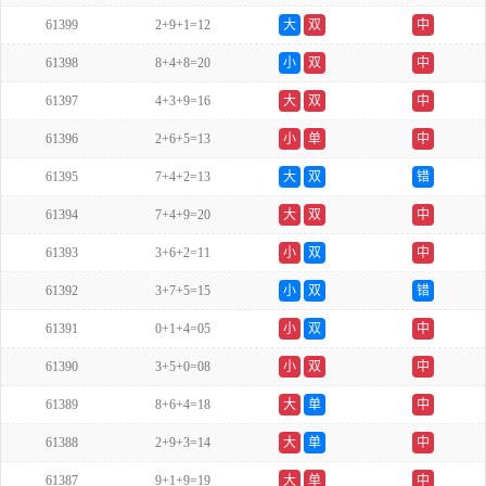
61399
2+9+1=12
大
双
中
61398
8+4+8=20
小
双
中
61397
4+3+9=16
大
双
中
61396
2+6+5=13
小
单
中
61395
7+4+2=13
大
双
错
61394
7+4+9=20
大
双
中
61393
3+6+2=11
小
双
中
61392
3+7+5=15
小
双
错
61391
0+1+4=05
小
双
中
61390
3+5+0=08
小
双
中
61389
8+6+4=18
大
单
中
61388
2+9+3=14
大
单
中
61387
9+1+9=19
大
单
中