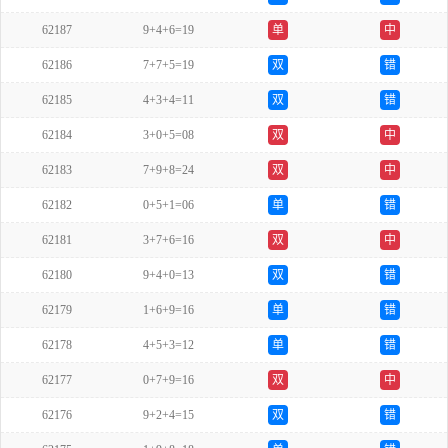
62187
9+4+6=19
单
中
62186
7+7+5=19
双
错
62185
4+3+4=11
双
错
62184
3+0+5=08
双
中
62183
7+9+8=24
双
中
62182
0+5+1=06
单
错
62181
3+7+6=16
双
中
62180
9+4+0=13
双
错
62179
1+6+9=16
单
错
62178
4+5+3=12
单
错
62177
0+7+9=16
双
中
62176
9+2+4=15
双
错