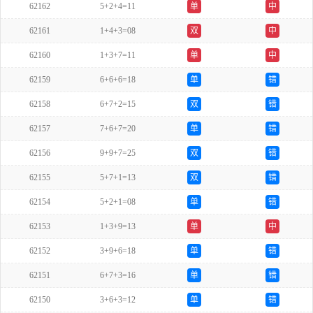
62162
5+2+4=11
单
中
62161
1+4+3=08
双
中
62160
1+3+7=11
单
中
62159
6+6+6=18
单
错
62158
6+7+2=15
双
错
62157
7+6+7=20
单
错
62156
9+9+7=25
双
错
62155
5+7+1=13
双
错
62154
5+2+1=08
单
错
62153
1+3+9=13
单
中
62152
3+9+6=18
单
错
62151
6+7+3=16
单
错
62150
3+6+3=12
单
错