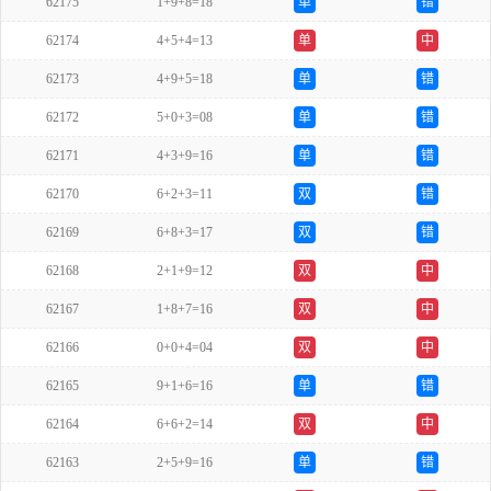
62175
1+9+8=18
单
错
62174
4+5+4=13
单
中
62173
4+9+5=18
单
错
62172
5+0+3=08
单
错
62171
4+3+9=16
单
错
62170
6+2+3=11
双
错
62169
6+8+3=17
双
错
62168
2+1+9=12
双
中
62167
1+8+7=16
双
中
62166
0+0+4=04
双
中
62165
9+1+6=16
单
错
62164
6+6+2=14
双
中
62163
2+5+9=16
单
错