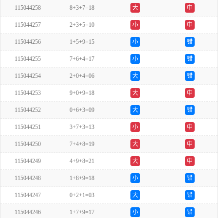
115044258
8+3+7=18
大
中
115044257
2+3+5=10
小
中
115044256
1+5+9=15
小
错
115044255
7+6+4=17
小
错
115044254
2+0+4=06
大
错
115044253
9+0+9=18
大
中
115044252
0+6+3=09
大
错
115044251
3+7+3=13
小
中
115044250
7+4+8=19
大
中
115044249
4+9+8=21
大
中
115044248
1+8+9=18
小
错
115044247
0+2+1=03
大
错
115044246
1+7+9=17
小
错