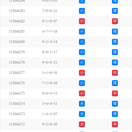
115044284
0+0+5=05
大
错
115044283
7+9+6=22
小
错
115044282
0+1+6=07
小
中
115044281
4+7+7=18
小
错
115044280
9+2+3=14
小
错
115044279
8+8+1=17
小
错
115044278
9+6+6=21
小
错
115044277
3+1+6=10
小
中
115044276
7+2+9=18
小
错
115044275
9+0+4=13
小
中
115044274
1+6+4=11
大
错
115044273
1+4+2=07
大
错
115044272
9+2+9=20
大
中