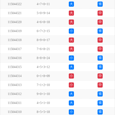
115044322
4+7+0=11
大
错
115044321
5+0+9=14
大
中
115044320
4+6+8=18
大
中
115044319
6+7+2=15
小
错
115044318
8+9+0=17
大
中
115044317
7+6+8=21
大
中
115044316
8+8+8=24
小
错
115044315
4+5+3=12
大
错
115044314
0+1+8=09
小
中
115044313
7+1+2=10
小
中
115044312
9+0+1=10
大
错
115044311
4+5+1=10
大
错
115044310
8+5+5=18
小
错