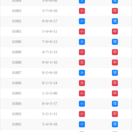
61904
3+0+6=09
大
错
61903
3+7+0=10
小
中
61902
9+8+0=17
小
错
61901
1+4+6=11
小
中
61900
7+0+6=13
大
错
61899
4+7+2=13
小
中
61898
9+6+1=16
大
中
61897
0+2+8=10
大
错
61896
8+1+5=14
大
中
61895
1+3+5=09
小
中
61894
8+4+5=17
小
错
61893
5+5+1=11
小
中
61892
5+4+9=18
小
错