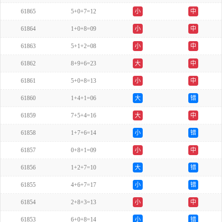
61865
5+0+7=12
小
中
61864
1+0+8=09
小
中
61863
5+1+2=08
小
中
61862
8+9+6=23
大
中
61861
5+0+8=13
小
中
61860
1+4+1=06
大
错
61859
7+5+4=16
大
中
61858
1+7+6=14
小
错
61857
0+8+1=09
小
中
61856
1+2+7=10
大
错
61855
4+6+7=17
小
错
61854
2+8+3=13
小
中
61853
6+0+8=14
小
错