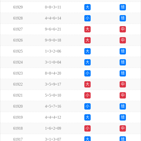
61929
0+8+3=11
大
错
61928
4+4+6=14
小
错
61927
9+6+6=21
大
中
61926
9+9+0=18
大
中
61925
1+3+2=06
大
错
61924
3+1+0=04
大
错
61923
8+8+4=20
小
错
61922
3+5+9=17
大
中
61921
5+5+0=10
小
中
61920
4+5+7=16
小
错
61919
4+4+4=12
大
错
61918
1+6+2=09
小
中
61917
3+1+3=07
大
错