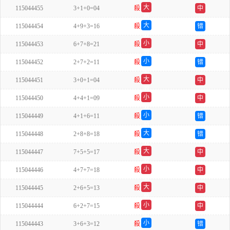
大
115044455
3+1+0=04
殺
中
单
大
115044454
4+9+3=16
殺
错
双
小
115044453
6+7+8=21
殺
中
双
小
115044452
2+7+2=11
殺
错
单
大
115044451
3+0+1=04
殺
中
双
小
115044450
4+4+1=09
殺
中
双
小
115044449
4+1+6=11
殺
错
单
大
115044448
2+8+8=18
殺
错
双
大
115044447
7+5+5=17
殺
中
双
小
115044446
4+7+7=18
殺
中
单
大
115044445
2+6+5=13
殺
中
单
小
115044444
6+2+7=15
殺
中
单
小
115044443
3+6+3=12
殺
错