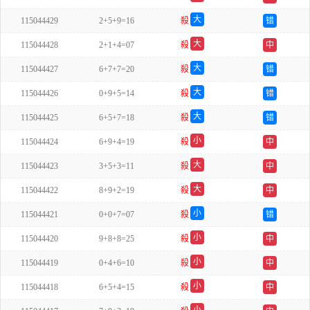
双
大
115044429
2+5+9=16
殺
错
双
大
115044428
2+1+4=07
殺
中
双
大
115044427
6+7+7=20
殺
错
双
大
115044426
0+9+5=14
殺
错
双
大
115044425
6+5+7=18
殺
错
双
小
115044424
6+9+4=19
殺
中
单
大
115044423
3+5+3=11
殺
中
双
大
115044422
8+9+2=19
殺
中
双
小
115044421
0+0+7=07
殺
错
单
小
115044420
9+8+8=25
殺
中
双
小
115044419
0+4+6=10
殺
中
单
小
115044418
6+5+4=15
殺
中
双