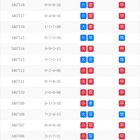
3467118
9+9+8=26
小
双
中
3467117
6+4+6=16
小
双
中
3467116
1+1+7=09
大
单
中
3467115
6+7+3=16
小
单
错
3467114
4+9+2=15
大
单
中
3467113
5+7+1=13
大
双
错
3467112
0+2+4=06
小
双
中
3467111
9+7+9=25
大
单
中
3467110
2+6+0=08
小
双
中
3467109
6+1+3=10
小
单
中
3467108
7+2+4=13
大
双
错
3467107
0+4+6=10
小
双
中
3467106
3+1+7=11
小
双
中