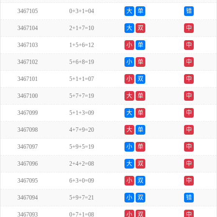
3467105
0+3+1=04
大
单
错
3467104
2+1+7=10
大
双
中
3467103
1+5+6=12
小
单
中
3467102
5+6+8=19
小
单
中
3467101
5+1+1=07
小
双
中
3467100
5+7+7=19
大
单
中
3467099
5+1+3=09
大
单
中
3467098
4+7+9=20
大
单
中
3467097
5+9+5=19
小
单
中
3467096
2+4+2=08
大
双
中
3467095
6+3+0=09
小
双
中
3467094
5+9+7=21
小
双
错
3467093
0+7+1=08
小
双
中