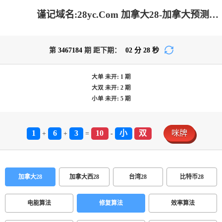
谨记域名:28yc.Com 加拿大28-加拿大预测|加拿大PC在线预测|加拿大PC结果查询|28在线预测咪牌查询_专注研究_加拿大PC组合_官方!
第
3467184
期 距下期：
02
分
28
秒
大单
未开:
1
期
大双
未开:
2
期
小单
未开:
5
期
1
6
3
10
小
双
咪牌
+
+
=
-
加拿大28
加拿大西28
台湾28
比特币28
电能算法
修复算法
效率算法