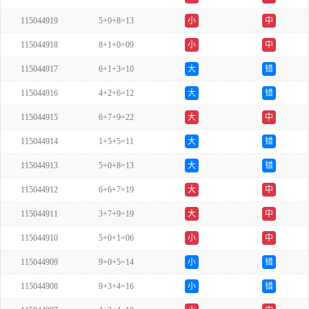
115044919
5+0+8=13
小
中
115044918
8+1+0=09
小
中
115044917
6+1+3=10
大
错
115044916
4+2+6=12
大
错
115044915
6+7+9=22
大
中
115044914
1+5+5=11
大
错
115044913
5+0+8=13
大
错
115044912
6+6+7=19
大
中
115044911
3+7+9=19
大
中
115044910
5+0+1=06
小
中
115044909
9+0+5=14
小
错
115044908
9+3+4=16
小
错