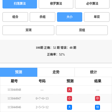
扫荡算法
修罗算法
必中算法
组合
杀组
大小
单双
双项
双组
100期 正确：52 期 错误：48 期
正确率：52%
预测
走势
统计
期号
号码
预测
结果
115044948
---
大
---
双
115044947
0+7+6=13
小
中
115044946
2+5+5=12
大
错