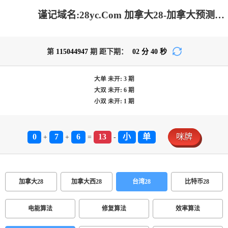
谨记域名:28yc.Com 加拿大28-加拿大预测|加拿大PC在线预测|加拿大PC结果查询|28在线预测咪牌查询_专注研究_加拿大PC组合_官方!
第
115044947
期 距下期：
02
分
40
秒
大单
未开:
3
期
大双
未开:
6
期
小双
未开:
1
期
0
7
6
13
小
单
咪牌
+
+
=
-
加拿大28
加拿大西28
台湾28
比特币28
电能算法
修复算法
效率算法