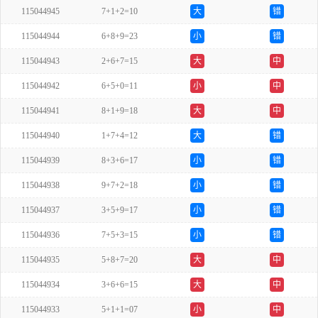
115044945
7+1+2=10
大
错
115044944
6+8+9=23
小
错
115044943
2+6+7=15
大
中
115044942
6+5+0=11
小
中
115044941
8+1+9=18
大
中
115044940
1+7+4=12
大
错
115044939
8+3+6=17
小
错
115044938
9+7+2=18
小
错
115044937
3+5+9=17
小
错
115044936
7+5+3=15
小
错
115044935
5+8+7=20
大
中
115044934
3+6+6=15
大
中
115044933
5+1+1=07
小
中