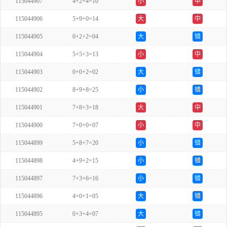
115044907
4+2+4=10
小
中
115044906
5+9+0=14
大
中
115044905
0+2+2=04
大
错
115044904
5+5+3=13
小
中
115044903
0+0+2=02
大
错
115044902
8+9+8=25
小
错
115044901
7+8+3=18
大
中
115044900
7+0+0=07
小
中
115044899
5+8+7=20
小
错
115044898
4+9+2=15
小
错
115044897
7+3+6=16
小
错
115044896
4+0+1=05
大
错
115044895
0+3+4=07
大
错