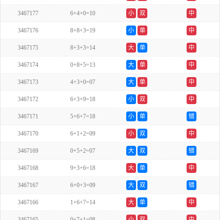
3467177
6+4+0=10
小
双
中
3467176
8+8+3=19
小
单
中
3467175
8+3+3=14
大
单
中
3467174
0+8+5=13
大
单
中
3467173
4+3+0=07
大
单
中
3467172
6+3+9=18
小
双
中
3467171
5+6+7=18
小
单
错
3467170
6+1+2=09
小
双
中
3467169
0+5+2=07
大
双
错
3467168
9+3+6=18
大
单
中
3467167
6+0+3=09
大
双
错
3467166
1+6+7=14
大
单
中
3467165
0+7+1=08
小
双
中