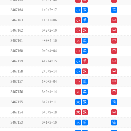
3467164
1+9+7=17
小
双
错
3467163
1+3+2=06
小
单
中
3467162
6+2+2=10
小
双
中
3467161
4+8+4=16
大
单
中
3467160
0+0+4=04
小
单
中
3467159
4+7+4=15
小
单
中
3467158
2+3+9=14
小
双
中
3467157
1+0+3=04
小
单
中
3467156
8+2+4=14
大
单
中
3467155
8+2+1=11
大
双
错
3467154
6+3+9=18
大
双
中
3467153
6+1+3=10
大
单
错