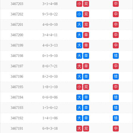
3467203
3+1+4=08
小
双
中
3467202
9+5+8=22
小
双
中
3467201
4+6+0=10
大
双
中
3467200
3+4+4=11
大
单
中
3467199
4+6+3=13
大
单
中
3467198
0+1+9=10
大
单
错
3467197
8+6+7=21
大
单
中
3467196
8+2+0=10
大
单
错
3467195
1+8+1=10
小
双
中
3467194
0+6+0=06
大
单
错
3467193
1+5+6=12
大
单
错
3467192
1+4+1=06
大
单
错
3467191
6+9+3=18
大
双
中