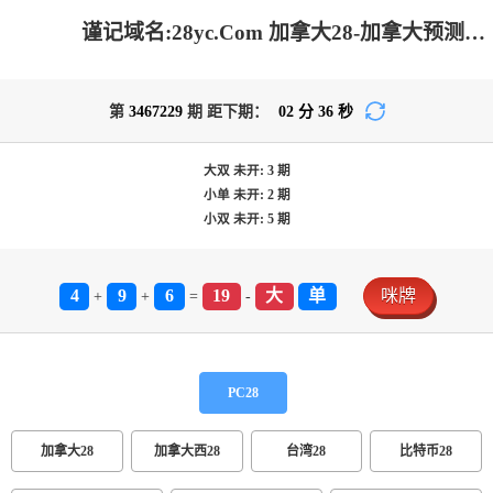
谨记域名:28yc.Com 加拿大28-加拿大预测|加拿大PC在线预测|加拿大PC结果查询|28在线预测咪牌查询_专注研究_加拿大PC组合_官方!
第
3467229
期 距下期：
02
分
36
秒
大双
未开:
3
期
小单
未开:
2
期
小双
未开:
5
期
4
9
6
19
大
单
咪牌
+
+
=
-
PC28
加拿大28
加拿大西28
台湾28
比特币28