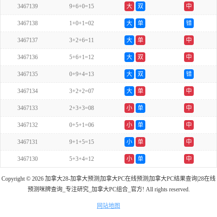
3467139
9+6+0=15
大
双
中
3467138
1+0+1=02
大
单
错
3467137
3+2+6=11
大
单
中
3467136
5+6+1=12
大
双
中
3467135
0+9+4=13
大
双
错
3467134
3+2+2=07
大
单
中
3467133
2+3+3=08
小
单
中
3467132
0+5+1=06
小
单
中
3467131
9+1+5=15
小
单
中
3467130
5+3+4=12
小
单
中
Copyright © 2026 加拿大28-加拿大预测|加拿大PC在线预测|加拿大PC结果查询|28在线
预测咪牌查询_专注研究_加拿大PC组合_官方! All rights reserved.
网站地图